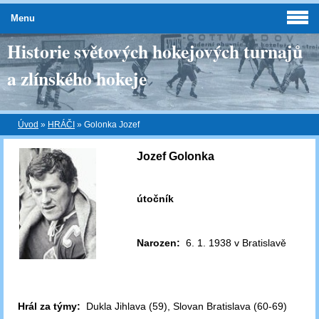
Menu
Historie světových hokejových turnajů
a zlínského hokeje
Úvod
»
HRÁČI
»
Golonka Jozef
Jozef Golonka
útočník
Narozen:
6. 1. 1938 v Bratislavě
Hrál za týmy:
Dukla Jihlava (59), Slovan Bratislava (60-69)