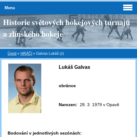
Menu
Historie světových hokejových turnajů
a zlínského hokeje
Úvod
»
HRÁČI
»
Galvas Lukáš (z)
Lukáš Galvas
obránce
Narozen:
28. 3. 1979 v Opavě
Bodování v jednotlivých sezónách: