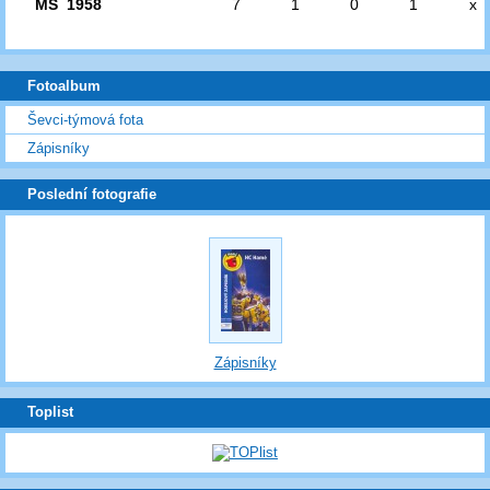
MS 1958
7
1
0
1
x
Fotoalbum
Ševci-týmová fota
Zápisníky
Poslední fotografie
Zápisníky
Toplist