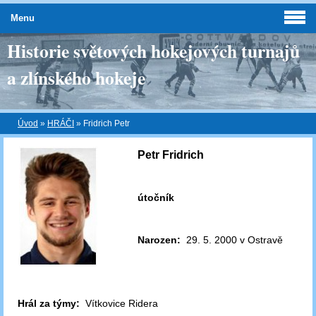
Menu
Historie světových hokejových turnajů
a zlínského hokeje
Úvod
»
HRÁČI
»
Fridrich Petr
Petr Fridrich
útočník
Narozen:
29. 5. 2000 v Ostravě
Hrál za týmy:
Vítkovice Ridera