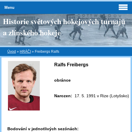
Menu
Historie světových hokejových turnajů
a zlínského hokeje
Úvod
»
HRÁČI
»
Freibergs Ralfs
Ralfs Freibergs
obránce
Narozen:
17. 5. 1991 v Rize (Lotyšsko)
Bodování v jednotlivých sezónách: