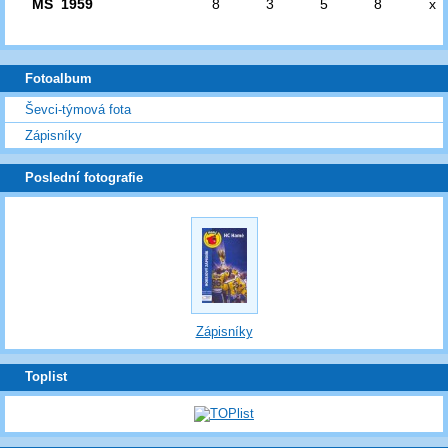
MS 1959
8
3
5
8
x
Fotoalbum
Ševci-týmová fota
Zápisníky
Poslední fotografie
Zápisníky
Toplist