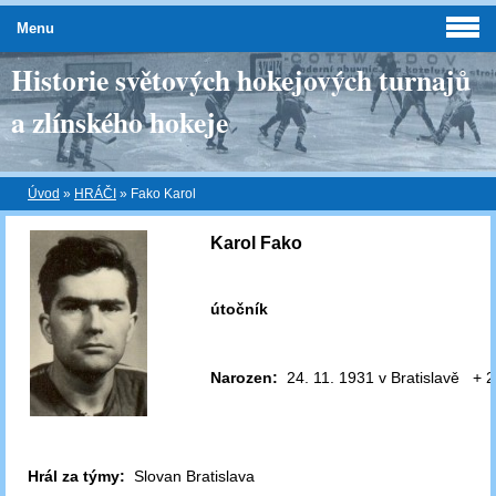
Menu
Historie světových hokejových turnajů
a zlínského hokeje
Úvod
»
HRÁČI
»
Fako Karol
Karol Fako
útočník
Narozen:
24. 11. 1931 v Bratislavě + 2
Hrál za týmy:
Slovan Bratislava