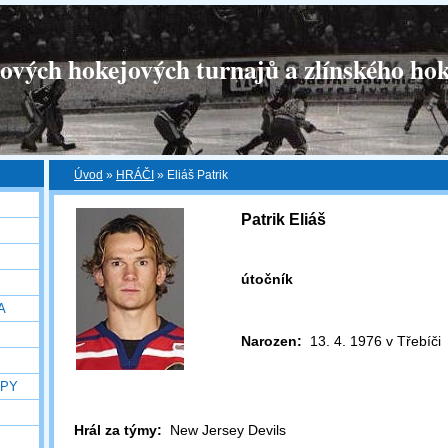
tových hokejových turnajů a zlínského hok
Úvod
»
HRÁČI
»
Eliáš Patrik
Patrik Eliáš
útočník
A
Narozen:
13. 4. 1976 v Třebíči
OPY
Hrál za týmy:
New Jersey Devils