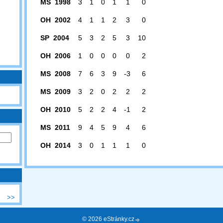
MS 1998
3
1
0
1
1
0
OH 2002
4
1
1
2
3
0
SP 2004
5
3
2
5
3
10
OH 2006
1
0
0
0
0
2
MS 2008
7
6
3
9
-3
6
MS 2009
3
2
0
2
2
2
OH 2010
5
2
2
4
-1
2
MS 2011
9
4
5
9
4
6
OH 2014
3
0
1
1
1
0
>>
© 2026 eStránky.cz