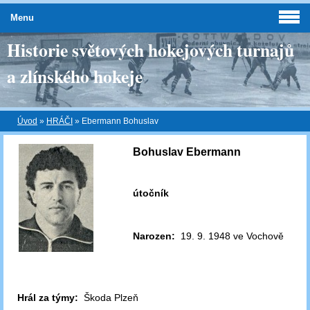
Menu
Historie světových hokejových turnajů
a zlínského hokeje
Úvod
»
HRÁČI
»
Ebermann Bohuslav
Bohuslav Ebermann
útočník
Narozen:
19. 9. 1948 ve Vochově
Hrál za týmy:
Škoda Plzeň