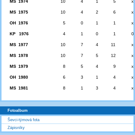
MS 1974
10
4
1
5
x
MS 1975
10
4
2
6
x
OH 1976
5
0
1
1
x
KP 1976
4
1
0
1
0
MS 1977
10
7
4
11
x
MS 1978
10
7
5
12
x
MS 1979
8
5
4
9
x
OH 1980
6
3
1
4
x
MS 1981
8
1
3
4
x
Fotoalbum
Ševci-týmová fota
Zápisníky