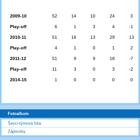
2009-10
52
14
10
24
3
Play-off
6
1
3
4
-1
2010-11
51
16
13
29
13
Play-off
4
1
0
1
2
2011-12
51
9
9
18
-7
Play-off
11
3
0
3
-2
2014-15
1
0
0
0
0
Fotoalbum
Ševci-týmová fota
Zápisníky