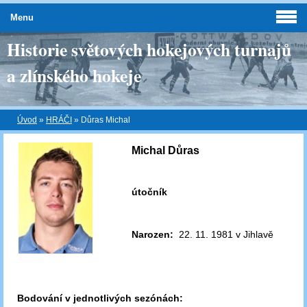
Menu
Historie světových hokejových turnajů
a zlínského hokeje
Úvod
»
HRÁČI
»
Důras Michal
Michal Důras
útočník
Narozen:
22. 11. 1981 v Jihlavě
Bodování v jednotlivých sezónách: