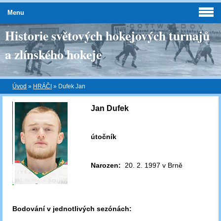
Menu
Historie světových hokejových turnajů
a zlínského hokeje
Úvod
»
HRÁČI
»
Dufek Jan
Jan Dufek
útočník
Narozen:
20. 2. 1997 v Brně
Bodování v jednotlivých sezónách: