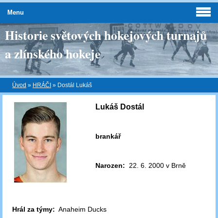
Menu
Historie světových hokejových turnajů
a zlínského hokeje
Úvod
»
HRÁČI
»
Dostál Lukáš
Lukáš Dostál
brankář
Narozen:
22. 6. 2000 v Brně
Hrál za týmy:
Anaheim Ducks