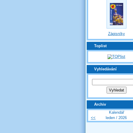
Zápisníky
Toplist
Vyhledávání
Archiv
Kalendář
<<
leden / 2026