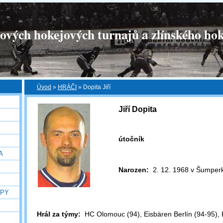
tových hokejových turnajů a zlínského hok
Úvod
»
HRÁČI
»
Dopita Jiří
Jiří Dopita
útočník
A
Narozen:
2. 12. 1968 v Šumper
OPY
Hrál za týmy:
HC Olomouc (94), Eisbären Berlín (94-95), P