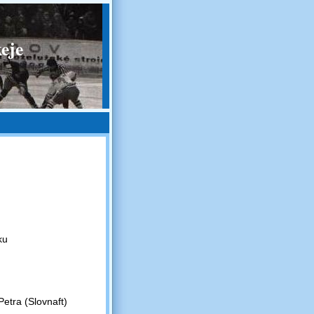
eje
ku
etra (Slovnaft)