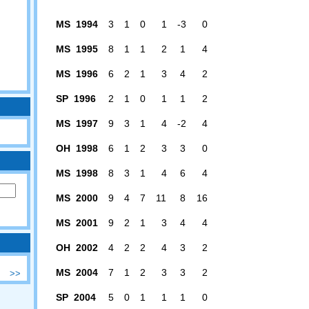
MS 1994
3
1
0
1
-3
0
MS 1995
8
1
1
2
1
4
MS 1996
6
2
1
3
4
2
SP 1996
2
1
0
1
1
2
MS 1997
9
3
1
4
-2
4
OH 1998
6
1
2
3
3
0
MS 1998
8
3
1
4
6
4
MS 2000
9
4
7
11
8
16
MS 2001
9
2
1
3
4
4
OH 2002
4
2
2
4
3
2
MS 2004
7
1
2
3
3
2
>>
SP 2004
5
0
1
1
1
0