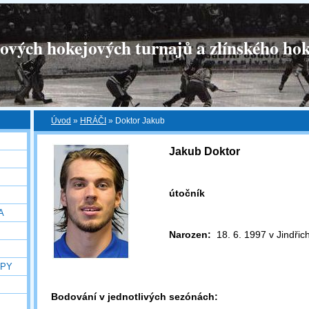
tových hokejových turnajů a zlínského hok
Úvod
»
HRÁČI
»
Doktor Jakub
Jakub Doktor
útočník
A
Narozen:
18. 6. 1997 v Jindřic
OPY
Bodování v jednotlivých sezónách: