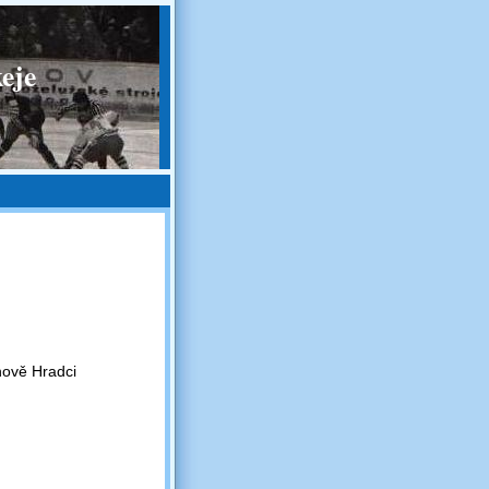
eje
hově Hradci