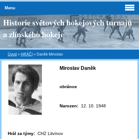
Menu
Historie světových hokejových turnajů
a zlínského hokeje
Úvod
»
HRÁČI
»
Daněk Miroslav
Miroslav Daněk
obránce
Narozen:
12. 10. 1948
Hrál za týmy:
CHZ Litvínov