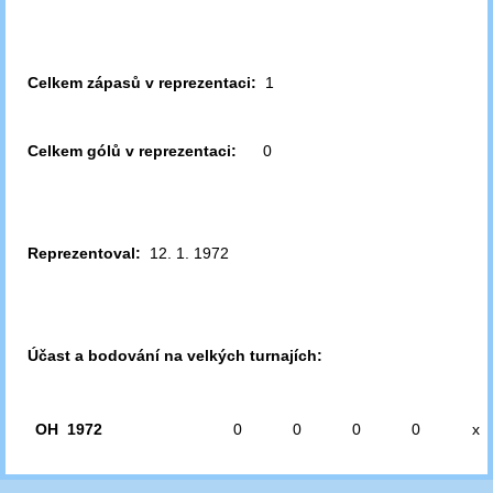
Celkem zápasů v reprezentaci:
1
Celkem gólů v reprezentaci:
0
Reprezentoval:
12. 1. 1972
Účast a bodování na velkých turnajích:
OH 1972
0
0
0
0
x