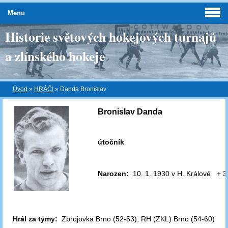
Menu
Historie světových hokejových turnajů
a zlínského hokeje
Úvod
»
HRÁČI
»
Danda Bronislav
Bronislav Danda
útočník
Narozen:
10. 1. 1930 v H. Králové + 3
Hrál za týmy:
Zbrojovka Brno (52-53), RH (ZKL) Brno (54-60)