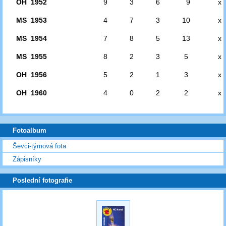
OH 1952
9
3
6
9
x
MS 1953
4
7
3
10
x
MS 1954
7
8
5
13
x
MS 1955
8
2
3
5
x
OH 1956
5
2
1
3
x
OH 1960
4
0
2
2
x
Fotoalbum
Ševci-týmová fota
Zápisníky
Poslední fotografie