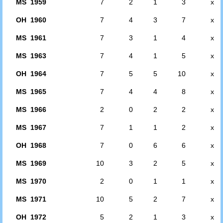
MS 1959
7
2
1
3
x
OH 1960
7
4
3
7
x
MS 1961
7
3
1
4
x
MS 1963
7
4
1
5
x
OH 1964
7
5
5
10
x
MS 1965
7
4
4
8
x
MS 1966
2
0
2
2
x
MS 1967
7
1
1
2
x
OH 1968
7
0
6
6
x
MS 1969
10
3
2
5
x
MS 1970
2
0
1
1
x
MS 1971
10
5
2
7
x
OH 1972
5
2
1
3
x