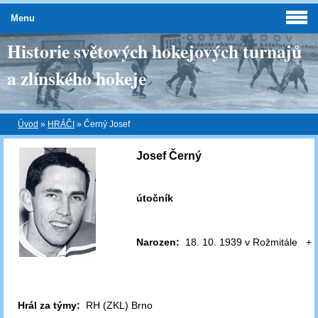
Menu
Historie světových hokejových turnajů
a zlínského hokeje
Úvod
»
HRÁČI
»
Černý Josef
Josef Černý
útočník
Narozen:
18. 10. 1939 v Rožmitále + 2
Hrál za týmy:
RH (ZKL) Brno