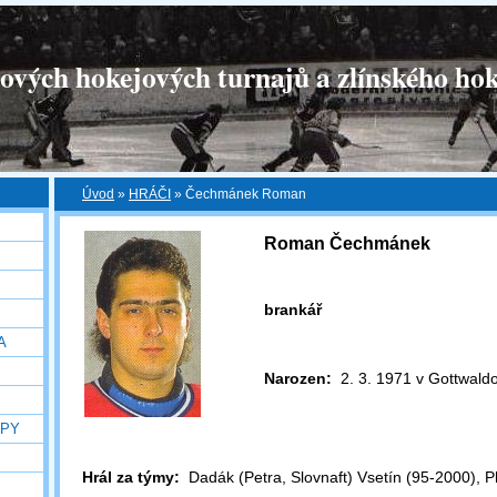
tových hokejových turnajů a zlínského hok
Úvod
»
HRÁČI
»
Čechmánek Roman
Roman Čechmánek
brankář
A
Narozen:
2. 3. 1971 v Gottwald
OPY
Hrál za týmy:
Dadák (Petra, Slovnaft) Vsetín (95-2000), Ph