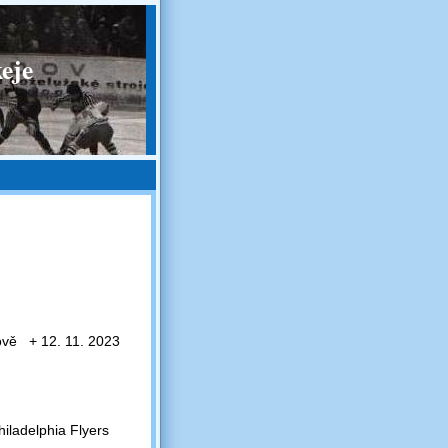
eje
ově + 12. 11. 2023
iladelphia Flyers