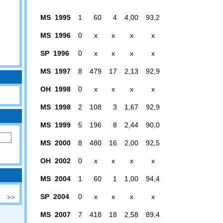
MS 1995
1
60
4
4,00
93,2
MS 1996
0
x
x
x
x
SP 1996
0
x
x
x
x
MS 1997
8
479
17
2,13
92,9
OH 1998
0
x
x
x
x
MS 1998
2
108
3
1,67
92,9
MS 1999
5
196
8
2,44
90,0
MS 2000
8
480
16
2,00
92,5
OH 2002
0
x
x
x
x
MS 2004
1
60
1
1,00
94,4
SP 2004
0
x
x
x
x
>>
MS 2007
7
418
18
2,58
89,4