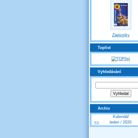
Zápisníky
Toplist
Vyhledávání
Archiv
Kalendář
<<
leden / 2026