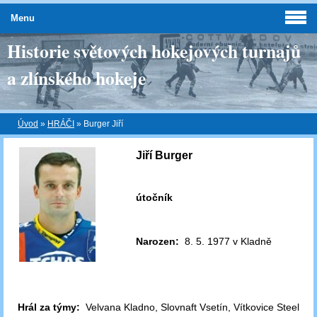
Menu
Historie světových hokejových turnajů
a zlínského hokeje
Úvod
»
HRÁČI
»
Burger Jiří
Jiří Burger
útočník
Narozen:
8. 5. 1977 v Kladně
Hrál za týmy:
Velvana Kladno, Slovnaft Vsetín, Vítkovice Steel