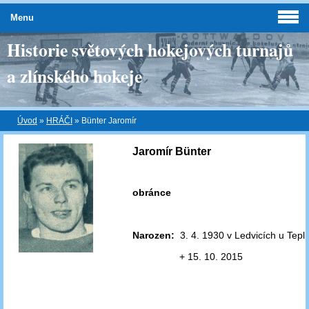
Menu
Historie světových hokejových turnajů
a zlínského hokeje
Úvod
»
HRÁČI
»
Bünter Jaromír
Jaromír Bünter
obránce
Narozen:
3. 4. 1930 v Ledvicích u Tepl
+ 15. 10. 2015