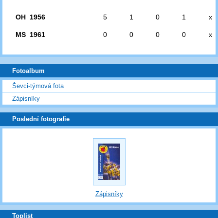
OH 1956
5
1
0
1
x
MS 1961
0
0
0
0
x
Fotoalbum
Ševci-týmová fota
Zápisníky
Poslední fotografie
Zápisníky
Toplist