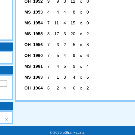
OH 1952
9
9
3
12
x
8
MS 1953
4
4
4
8
x
0
MS 1954
7
11
4
15
x
0
MS 1955
8
17
3
20
x
2
OH 1956
7
3
2
5
x
8
OH 1960
7
5
4
9
x
6
MS 1961
7
4
5
9
x
4
MS 1963
7
1
3
4
x
6
OH 1964
6
2
4
6
x
2
>>
© 2025 eStránky.cz