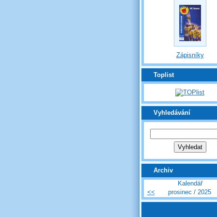
Zápisníky
Toplist
Vyhledávání
Archiv
Kalendář
<<
prosinec / 2025