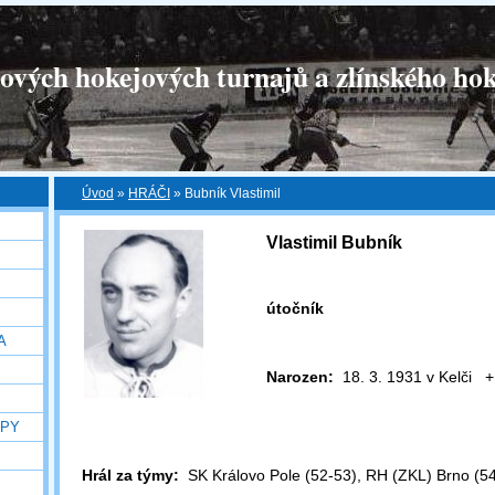
tových hokejových turnajů a zlínského hok
Úvod
»
HRÁČI
»
Bubník Vlastimil
Vlastimil Bubník
útočník
A
Narozen:
18. 3. 1931 v Kelči +
OPY
Hrál za týmy:
SK Královo Pole (52-53), RH (ZKL) Brno (5