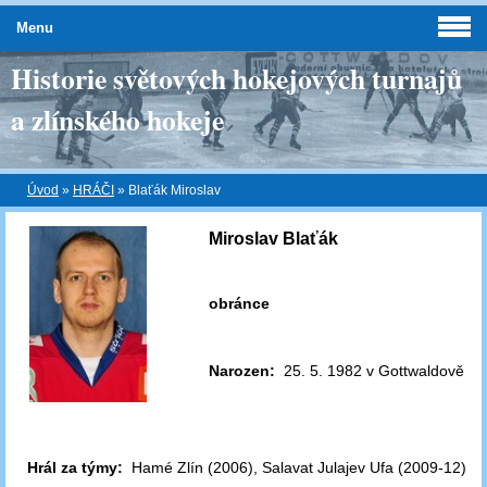
Menu
Historie světových hokejových turnajů
a zlínského hokeje
Úvod
»
HRÁČI
»
Blaťák Miroslav
Miroslav Blaťák
obránce
Narozen:
25. 5. 1982 v Gottwaldově
Hrál za týmy:
Hamé Zlín (2006), Salavat Julajev Ufa (2009-12)