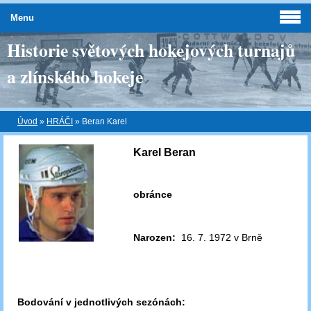
Menu
Historie světových hokejových turnajů
a zlínského hokeje
Úvod
»
HRÁČI
»
Beran Karel
Karel Beran
obránce
Narozen:
16. 7. 1972 v Brně
Bodování v jednotlivých sezónách: