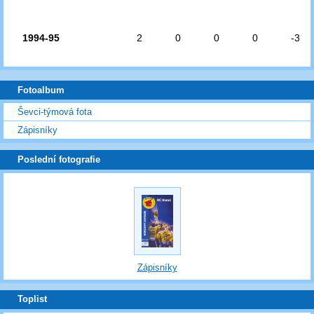
1994-95
2
0
0
0
-3
Fotoalbum
Ševci-týmová fota
Zápisníky
Poslední fotografie
Zápisníky
Toplist