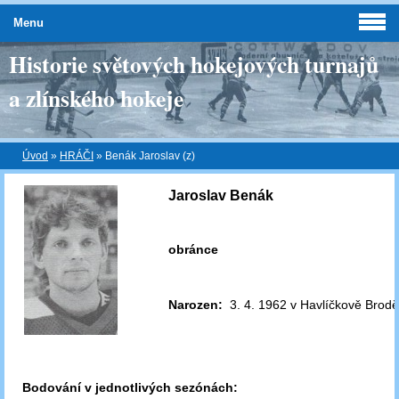
Menu
Historie světových hokejových turnajů
a zlínského hokeje
Úvod
»
HRÁČI
»
Benák Jaroslav (z)
Jaroslav Benák
obránce
Narozen:
3. 4. 1962 v Havlíčkově Brod
Bodování v jednotlivých sezónách: