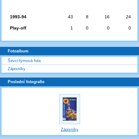
1993-94
43
8
16
24
Play-off
1
0
0
0
Fotoalbum
Ševci-týmová fota
Zápisníky
Poslední fotografie
Zápisníky