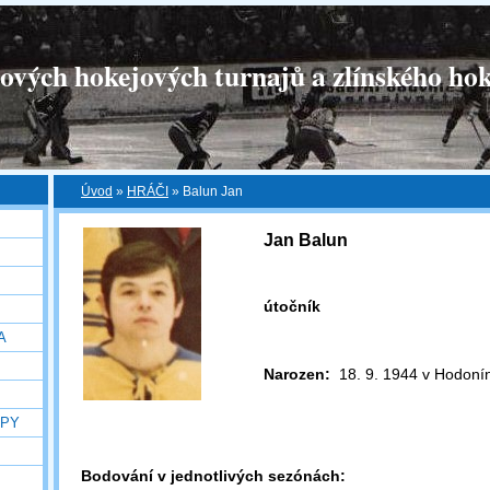
tových hokejových turnajů a zlínského hok
Úvod
»
HRÁČI
»
Balun Jan
Jan Balun
útočník
A
Narozen:
18. 9. 1944 v Hodoní
OPY
Bodování v jednotlivých sezónách: