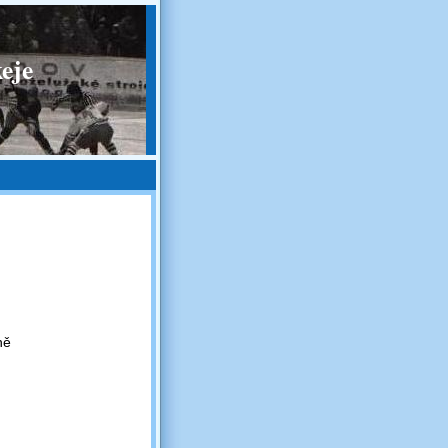
eje
ně