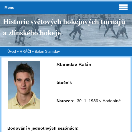
Menu
Historie světových hokejových turnajů
a zlínského hokeje
Úvod
»
HRÁČI
»
Balán Stanislav
Stanislav Balán
útočník
Narozen:
30. 1. 1986 v Hodoníně
Bodování v jednotlivých sezónách: