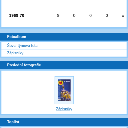
1969-70
9
0
0
0
x
Fotoalbum
Ševci-týmová fota
Zápisníky
Poslední fotografie
Zápisníky
Toplist