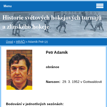
Menu
Historie světových hokejových turnajů
a zlínského hokeje
Úvod
»
HRÁČI
»
Adamík Petr (z)
Petr Adamík
obránce
Narozen:
29. 3. 1952 v Gottwaldově
Bodování v jednotlivých sezónách: