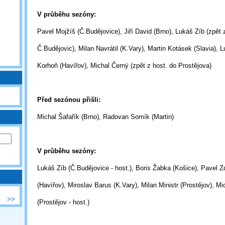
V průběhu sezóny:
Pavel Mojžíš (Č.Budějovice), Jiří David (Brno), Lukáš Zíb (zpět 
Č.Budějovic),
Milan Navrátil (K.Vary), Martin Kotásek (Slavia), 
Korhoň (Havířov), Michal
Černý
(zpět z host. do Prostějova)
Před sezónou přišli:
Michal Šafařík (Brno), Radovan Somík (Martin)
V průběhu sezóny:
Lukáš Zíb (Č.Budějovice - host.), Boris Žabka (Košice), Pavel Z
(Havířov),
Miroslav Barus (K.Vary), Milan Ministr (Prostějov), M
>>
(Prostějov - host.)