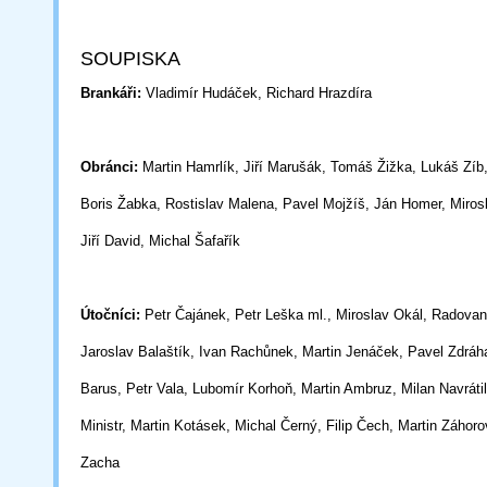
SOUPISKA
Brankáři:
Vladimír Hudáček, Richard Hrazdíra
Obránci:
Martin Hamrlík, Jiří Marušák, Tomáš Žižka, Lukáš Zíb,
Boris
Žabka,
Rostislav Malena, Pavel Mojžíš, Ján Homer, Miros
Jiří David, Michal
Šafařík
Útočníci:
Petr Čajánek, Petr Leška ml., Miroslav Okál, Radova
Jaroslav
Balaštík,
Ivan Rachůnek, Martin Jenáček, Pavel Zdráha
Barus, Petr Vala,
Lubomír
Korhoň, Martin Ambruz, Milan Navrátil
Ministr, Martin Kotásek, Michal
Černý,
Filip
Čech, Martin Záhoro
Zacha