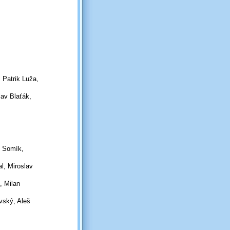
 Patrik Luža,
lav Blaťák,
n Somík,
l, Miroslav
, Milan
vský, Aleš