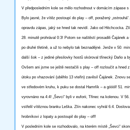
V předposledním
kole se mělo
rozhodnout v domácím zápase s 
Bylo jasné,
že
vítěz postoupí do play – off,
poražený „ostrouhá“.
opravdu zápas, jaký se
hned
tak nevidí. Jako od
Hitchcocka. Zl
28. minutě prohrával 0:3! Potom se
naštěstí
prosadili Čajánek a
po druhé třetině, a už to nebylo tak beznadějné.
Jenže v 50. minu
další šok –
z jediné přesilovky hostů skóroval třinecký Daňo a
b
Ovšem ani jsme se ještě
nestačili s play – off rozloučit a hned 
útoku po vhazování (uběhlo 13 vteřin)
zavěsil Čajánek. Znovu s
ve
středovém kruhu, k puku se dostal Hamrlík – a
góóól! 51. mi
vyrovnáno na 4:4!
„Ševci“ byli v euforii, Třinec na kolenou.
V 56.
vstřelil vítěznou branku Leška.
Zlín nakonec vyhrál 6:4. Doslova
hrobníkovi z lopaty a postoupil do play – off!
V posledním kole se rozhodovalo, na kterém místě „Ševci“ skonč