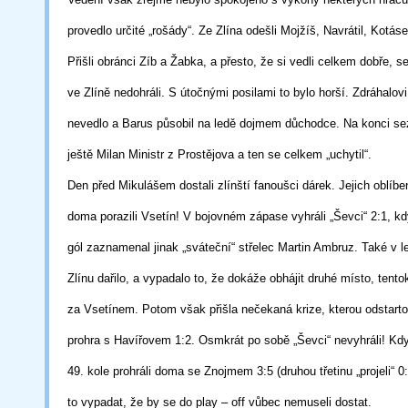
provedlo určité
„rošády“. Ze Zlína odešli Mojžíš, Navrátil, Kotás
Přišli obránci Zíb a Žabka,
a
přesto, že si vedli celkem dobře, s
ve Zlíně nedohráli. S útočnými posilami to
bylo
horší. Zdráhalov
nevedlo a Barus působil na ledě dojmem důchodce. Na
konci
se
ještě Milan Ministr z Prostějova a ten se celkem „uchytil“.
Den před Mikulášem dostali zlínští fanoušci dárek. Jejich oblíb
doma
porazili
Vsetín! V bojovném zápase vyhráli „Ševci“ 2:1, k
gól zaznamenal
jinak
„sváteční“ střelec Martin Ambruz. Také v l
Zlínu dařilo, a vypadalo to, že
dokáže
obhájit druhé místo, tento
za Vsetínem. Potom však přišla nečekaná krize,
kterou
odstart
prohra s Havířovem 1:2. Osmkrát po sobě „Ševci“
nevyhráli!
Kd
49. kole prohráli doma se Znojmem 3:5 (druhou třetinu „projeli“
0:
to
vypadat, že by se do play – off vůbec nemuseli dostat.