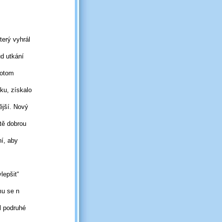
terý vyhrál
ud utkání
potom
nku, získalo
ější. Nový
itě
dobrou
ní,
aby
lepšit“
mu se n
l podruhé