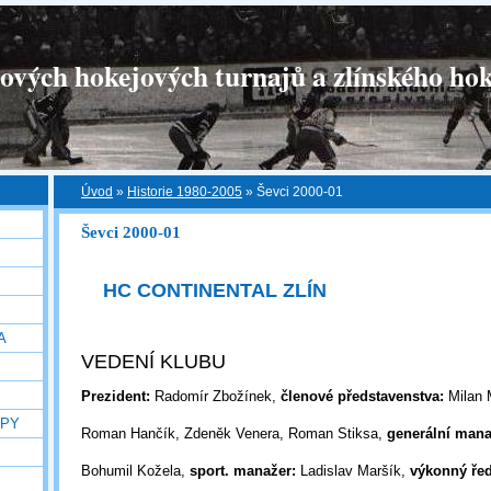
tových hokejových turnajů a zlínského hok
Úvod
»
Historie 1980-2005
»
Ševci 2000-01
Ševci 2000-01
HC CONTINENTAL ZLÍN
A
VEDENÍ KLUBU
Prezident:
Radomír Zbožínek,
členové představenstva:
Milan 
OPY
Roman
Hančík, Zdeněk Venera, Roman Stiksa,
generální mana
Bohumil Kožela,
sport. manažer:
Ladislav Maršík,
výkonný řed