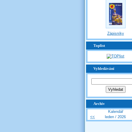
Zápisníky
Toplist
Vyhledávání
Archiv
Kalendář
<<
leden / 2026