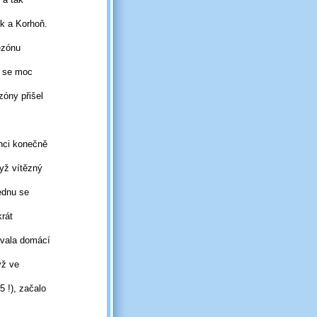
ek a Korhoň.
ezónu
i se moc
zóny přišel
enci konečně
dyž vítězný
ednu se
krát
ovala domácí
yž
ve
5 !)
, začalo