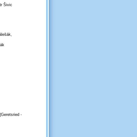
r Šivic
álešák,
lák
(Geretsried -