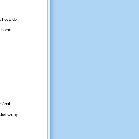
z host. do
Lubomír
dráhal
ichal Černý