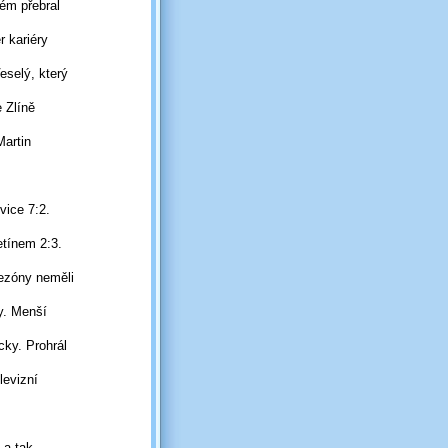
rém přebral
r kariéry
eselý,
který
 Zlíně
Martin
vice 7:2.
etínem 2:3.
ezóny neměli
ky. Menší
ecky. Prohrál
levizní
 a tak