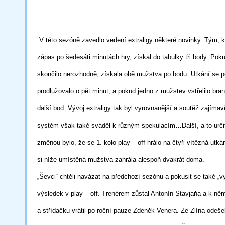
V této sezóně zavedlo vedení extraligy některé novinky. Tým, k
zápas po
šedesáti minutách hry, získal do tabulky tři body. Pok
skončilo nerozhodně,
získala obě mužstva po bodu. Utkání se 
prodlužovalo o pět minut, a pokud
jedno
z mužstev vstřelilo bra
další bod. Vývoj extraligy tak byl vyrovnanější
a
soutěž
zajímav
systém však také sváděl k různým spekulacím…Další, a to
urč
změnou bylo, že se 1. kolo play – off hrálo na čtyři vítězná utká
si níže
umístěná mužstva zahrála alespoň dvakrát doma.
„Ševci“ chtěli navázat na předchozí sezónu a pokusit se také „vy
výsledek v play
–
off. Trenérem zůstal Antonín Stavjaňa a k ně
a střídačku vrátil po roční pauze
Zdeněk Venera. Ze Zlína odeše