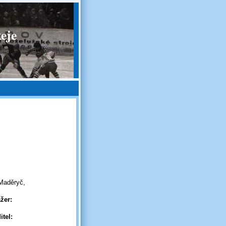
eje
Maděryč,
žer:
itel: