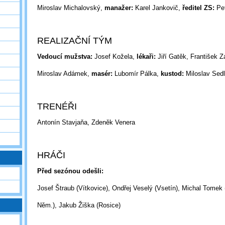
Miroslav Michalovský,
manažer:
Karel Jankovič,
ředitel ZS:
Pet
REALIZAČNÍ TÝM
Vedoucí mužstva:
Josef Kožela,
lékaři:
Jiří Gatěk, František Z
Miroslav
Adámek,
masér:
Lubomír Pálka,
kustod:
Miloslav Sed
TRENÉŘI
Antonín Stavjaňa, Zdeněk Venera
HRÁČI
Před sezónou odešli:
Josef Štraub (Vítkovice), Ondřej Veselý (Vsetín), Michal Tomek 
Něm.),
Jakub Žiška (Rosice)