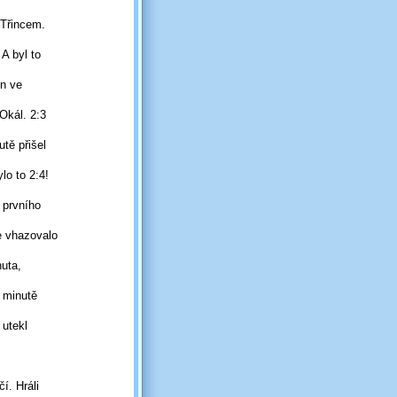
Třincem.
 A byl to
ín ve
 Okál.
2:3
tě přišel
ylo to 2:4!
z prvního
e vhazovalo
nuta,
 minutě
 utekl
í. Hráli