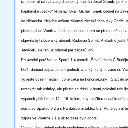
(a tentokrát už natrvalo) dlouholetý kapitán
Josef Štraub, po kte
kapitánské „céčko“ Miroslav Okál. Michal Tomek
odešel
na závě
do Německa. Nejvíce ovšem zklamal zlínské fanoušky Ondřej
V
přestoupil do Vsetína. Jedinou posilou, která se před sezónou ve
objevila byl
slovenský útočník Radovan Somík. A vlastně ještě 
Jenáček, ale ten
už
odehrál pár
zápasů loni.
Po úvodní porážce na Spartě 1:4 porazili „Ševci“ doma Č.Budějo
Další domácí
zápas potom prohráli, a, s kým jiným, zase se Vs
To ještě ovšem netušili,
co
je čeká na konci sezóny…Start do s
tentokrát tak oslnivý, ale přesto se
drželi v horní polovině tabul
výpadek přišel mezi 14. - 16. kolem, kdy se Zlínu
nedařilo střel
doma se Spartou 0:2 a s Pardubicemi taktéž 0:2. Po té
vyhrál
te
zápas ve Vsetíně 2:1 a už to zase bylo dobré.
Vedení však zřejmě nebylo spokojeno s výkony některých hráčů