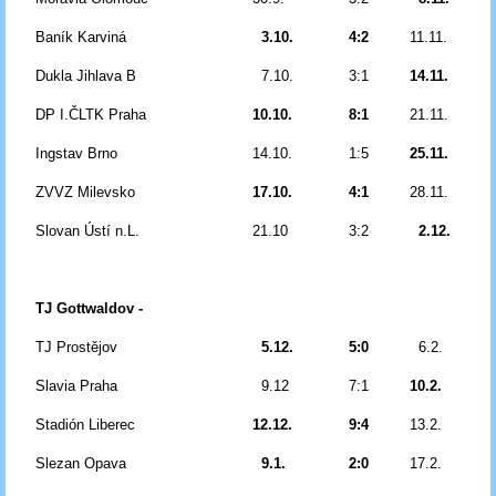
Baník Karviná
3.10.
4:2
11.11.
Dukla Jihlava B
7.10.
3:1
14.11.
DP I.ČLTK Praha
10.10.
8:1
21.11.
Ingstav Brno
14.10.
1:5
25.11.
ZVVZ Milevsko
17.10.
4:1
28.11.
Slovan Ústí n.L.
21.10
3:2
2.12.
TJ Gottwaldov -
TJ Prostějov
5.12.
5:0
6.2.
Slavia Praha
9.12
7:1
10.2.
Stadión Liberec
12.12.
9:4
13.2.
Slezan Opava
9.1.
2:0
17.2.