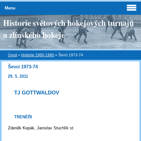
Menu
Historie světových hokejových turnajů
a zlínského hokeje
Úvod
»
Historie 1960-1980
»
Ševci 1973-74
Ševci 1973-74
29. 5. 2011
TJ GOTTWALDOV
TRENÉŘI
Zdeněk Kepák, Jaroslav Stuchlík st.