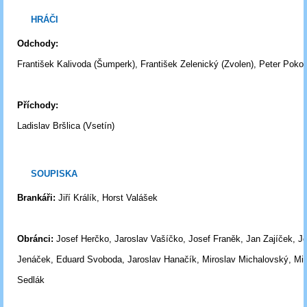
HRÁČI
Odchody:
František Kalivoda (Šumperk), František Zelenický (Zvolen), Peter Poko
Příchody:
Ladislav Bršlica (Vsetín)
SOUPISKA
Brankáři:
Jiří Králík, Horst Valášek
Obránci:
Josef Herčko, Jaroslav Vašíčko, Josef Franěk, Jan Zajíček, J
Jenáček,
Eduard Svoboda, Jaroslav Hanačík, Miroslav Michalovský, Mil
Sedlák