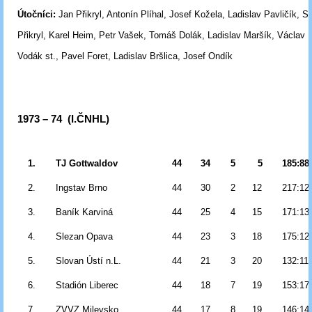
Útočníci:
Jan Přikryl, Antonín Plíhal, Josef Kožela, Ladislav Pavličík, St
Přikryl,
Karel Heim, Petr Vašek, Tomáš Dolák, Ladislav Maršík, Václav Kr
Vodák st.,
Pavel Foret, Ladislav Bršlica, Josef Ondík
1973 – 74 (I.ČNHL)
1.
TJ Gottwaldov
44
34
5
5
185:88
2.
Ingstav Brno
44
30
2
12
217:12
3.
Baník Karviná
44
25
4
15
171:13
4.
Slezan Opava
44
23
3
18
175:12
5.
Slovan Ústí n.L.
44
21
3
20
132:11
6.
Stadión Liberec
44
18
7
19
153:17
7.
ZVVZ Milevsko
44
17
8
19
146:14