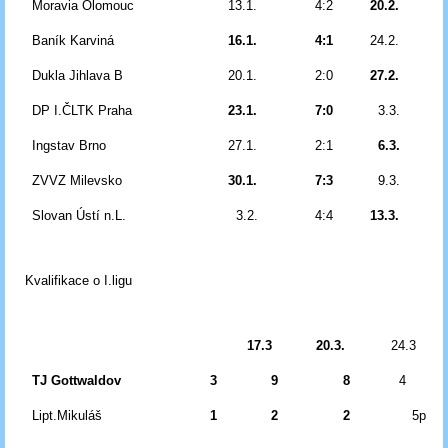
Moravia Olomouc
13.1.
4:2
20.2.
Baník Karviná
16.1.
4:1
24.2.
Dukla Jihlava B
20.1.
2:0
27.2.
DP I.ČLTK Praha
23.1.
7:0
3.3.
Ingstav Brno
27.1.
2:1
6.3.
ZVVZ Milevsko
30.1.
7:3
9.3.
Slovan Ústí n.L.
3.2.
4:4
13.3.
Kvalifikace o I.ligu
17.3
20.3.
24.3
TJ Gottwaldov
3
9
8
4
Lipt.Mikuláš
1
2
2
5p