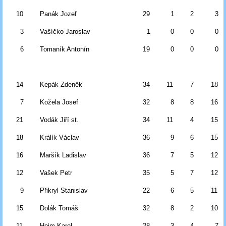
10
Panák Jozef
29
1
2
3
3
Vašíčko Jaroslav
1
0
0
0
6
Tomaník Antonín
19
0
0
0
14
Kepák Zdeněk
34
11
7
18
7
Kožela Josef
32
8
8
16
21
Vodák Jiří st.
34
11
4
15
18
Králík Václav
36
9
6
15
16
Maršík Ladislav
36
7
5
12
12
Vašek Petr
35
5
7
12
9
Přikryl Stanislav
22
6
5
11
15
Dolák Tomáš
32
8
2
10
11
Heim Karel
28
3
4
7