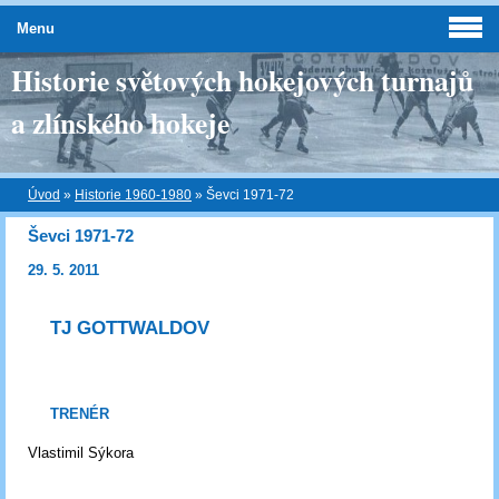
Menu
Historie světových hokejových turnajů
a zlínského hokeje
Úvod
»
Historie 1960-1980
»
Ševci 1971-72
Ševci 1971-72
29. 5. 2011
TJ GOTTWALDOV
TRENÉR
Vlastimil Sýkora