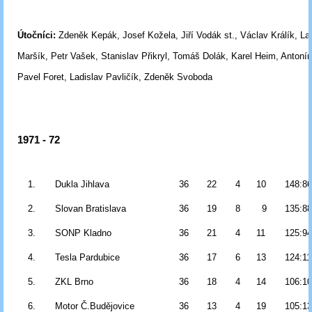
Útočníci:
Zdeněk Kepák, Josef Kožela, Jiří Vodák st., Václav Králík, La
Maršík,
Petr Vašek, Stanislav Přikryl, Tomáš Dolák, Karel Heim, Antonín 
Pavel Foret,
Ladislav Pavličík, Zdeněk Svoboda
1971 - 72
1.
Dukla Jihlava
36
22
4
10
148:8
2.
Slovan Bratislava
36
19
8
9
135:8
3.
SONP Kladno
36
21
4
11
125:9
4.
Tesla Pardubice
36
17
6
13
124:11
5.
ZKL Brno
36
18
4
14
106:1
6.
Motor Č.Budějovice
36
13
4
19
105:1