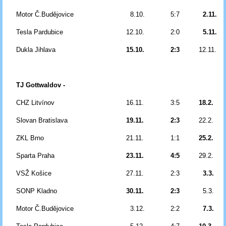
Motor Č.Budějovice
8.10.
5:7
2.11.
Tesla Pardubice
12.10.
2:0
5.11.
Dukla Jihlava
15.10.
2:3
12.11.
TJ Gottwaldov -
CHZ Litvínov
16.11.
3:5
18.2.
Slovan Bratislava
19.11.
2:3
22.2.
ZKL Brno
21.11.
1:1
25.2.
Sparta Praha
23.11.
4:5
29.2.
VSŽ Košice
27.11.
2:3
3.3.
SONP Kladno
30.11.
2:3
5.3.
Motor Č.Budějovice
3.12.
2:2
7.3.