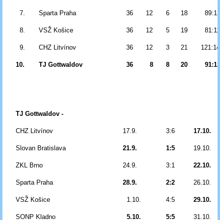
7.
Sparta Praha
36
12
6
18
89:1
8.
VSŽ Košice
36
12
5
19
81:1
9.
CHZ Litvínov
36
12
3
21
121:1
10.
TJ Gottwaldov
36
8
8
20
91:1
TJ Gottwaldov -
CHZ Litvínov
17.9.
3:6
17.10.
Slovan Bratislava
21.9.
1:5
19.10.
ZKL Brno
24.9.
3:1
22.10.
Sparta Praha
28.9.
2:2
26.10.
VSŽ Košice
1.10.
4:5
29.10.
SONP Kladno
5.10.
5:5
31.10.