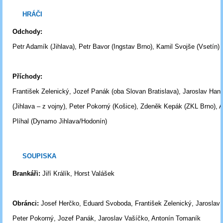
HRÁČI
Odchody:
Petr Adamík (Jihlava), Petr Bavor (Ingstav Brno), Kamil Svojše (Vsetín)
Příchody:
František Zelenický, Jozef Panák (oba Slovan Bratislava), Jaroslav Han
(Jihlava
–
z vojny), Peter Pokorný (Košice), Zdeněk Kepák (ZKL Brno), 
Plíhal (Dynamo
Jihlava/Hodonín)
SOUPISKA
Brankáři:
Jiří Králík, Horst Valášek
Obránci:
Josef Herčko, Eduard Svoboda, František Zelenický, Jaroslav
Peter Pokorný, Jozef Panák, Jaroslav Vašíčko, Antonín Tomaník