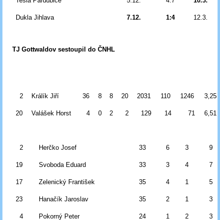
Tesla Pardubice
5.12.
4:7
10.3.
Dukla Jihlava
7.12.
1:4
12.3.
TJ Gottwaldov sestoupil do ČNHL
2
Králík Jiří
36
8
8
20
2031
110
1246
3,25
20
Valášek Horst
4
0
2
2
129
14
71
6,51
2
Herčko Josef
33
6
3
9
19
Svoboda Eduard
33
3
4
7
17
Zelenický František
35
4
1
5
23
Hanačík Jaroslav
35
2
1
3
4
Pokorný Peter
24
1
2
3