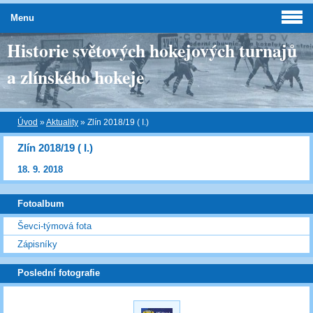
Menu
Historie světových hokejových turnajů
a zlínského hokeje
Úvod
»
Aktuality
»
Zlín 2018/19 ( I.)
Zlín 2018/19 ( I.)
18. 9. 2018
Fotoalbum
Ševci-týmová fota
Zápisníky
Poslední fotografie