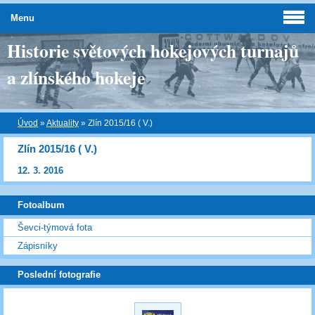
Menu
Historie světových hokejových turnajů
a zlínského hokeje
Úvod
»
Aktuality
»
Zlín 2015/16 ( V.)
Zlín 2015/16 ( V.)
12. 3. 2016
Fotoalbum
Ševci-týmová fota
Zápisníky
Poslední fotografie