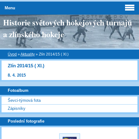
Menu
Historie světových hokejových turnajů
a zlínského hokeje
Úvod
»
Aktuality
»
Zlín 2014/15 ( XI.)
Zlín 2014/15 ( XI.)
8. 4. 2015
Fotoalbum
Ševci-týmová fota
Zápisníky
Poslední fotografie