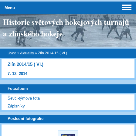
Menu
Historie světových hokejových turnajů
a zlínského hokeje
Úvod
»
Aktuality
»
Zlín 2014/15 ( VI.)
Zlín 2014/15 ( VI.)
7. 12. 2014
Fotoalbum
Ševci-týmová fota
Zápisníky
Poslední fotografie