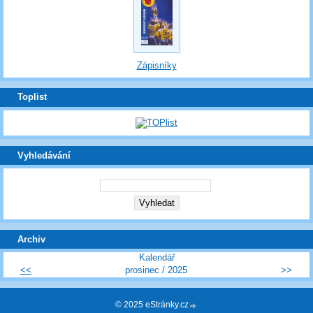
Zápisníky
Toplist
Vyhledávání
Archiv
Kalendář
<<
prosinec / 2025
>>
© 2025 eStránky.cz