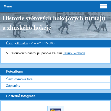
Menu
Historie světových hokejových turnajů
a zlínského hokeje
Úvod
»
Aktuality
»
Zlín 2014/15 ( IV.)
V Pardubicích nastoupil poprvé za Zlín
Jakub Svoboda
Fotoalbum
Ševci-týmová fota
Zápisníky
Poslední fotografie