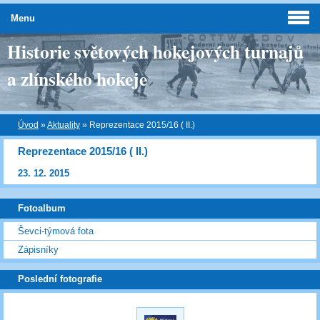
Menu
Historie světových hokejových turnajů
a zlínského hokeje
Úvod
»
Aktuality
»
Reprezentace 2015/16 ( II.)
Reprezentace 2015/16 ( II.)
23. 12. 2015
Fotoalbum
Ševci-týmová fota
Zápisníky
Poslední fotografie