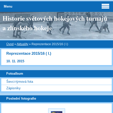
Menu
Historie světových hokejových turnajů
a zlínského hokeje
Úvod
»
Aktuality
»
Reprezentace 2015/16 ( I.)
Reprezentace 2015/16 ( I.)
10. 11. 2015
Fotoalbum
Ševci-týmová fota
Zápisníky
Poslední fotografie