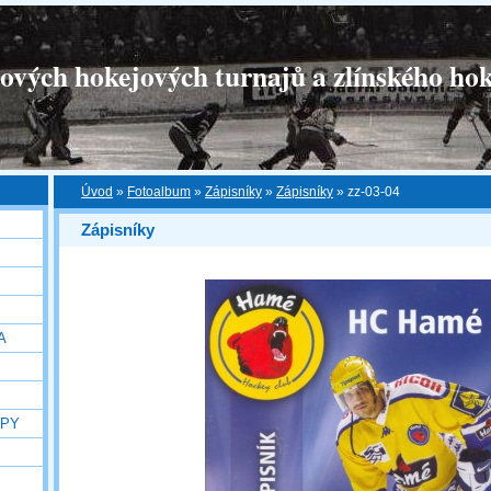
tových hokejových turnajů a zlínského hok
Úvod
»
Fotoalbum
»
Zápisníky
»
Zápisníky
»
zz-03-04
Zápisníky
A
OPY