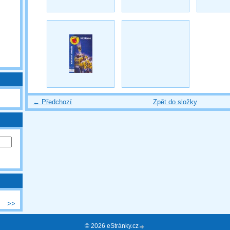
← Předchozí
Zpět do složky
>>
© 2026 eStránky.cz